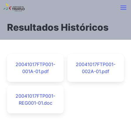
Resultados Históricos
20041017FTP001-
20041017FTP001-
001A-01.pdf
002A-01.pdf
20041017FTP001-
REG001-01.doc