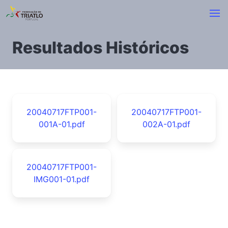
Resultados Históricos
20040717FTP001-
20040717FTP001-
001A-01.pdf
002A-01.pdf
20040717FTP001-
IMG001-01.pdf