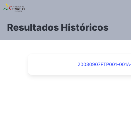
Resultados Históricos
20030907FTP001-001A-