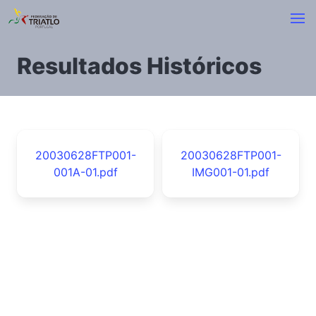
Resultados Históricos
20030628FTP001-
20030628FTP001-
001A-01.pdf
IMG001-01.pdf