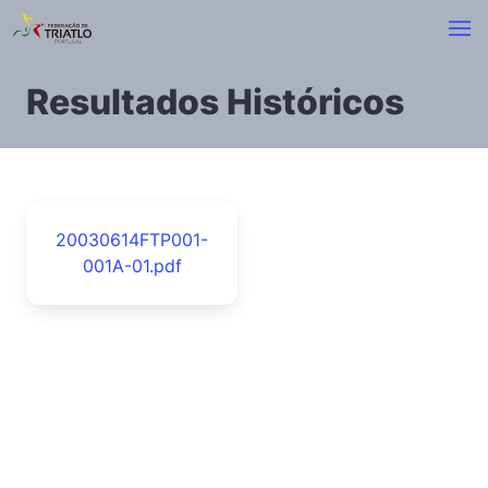
Resultados Históricos
20030614FTP001-
001A-01.pdf