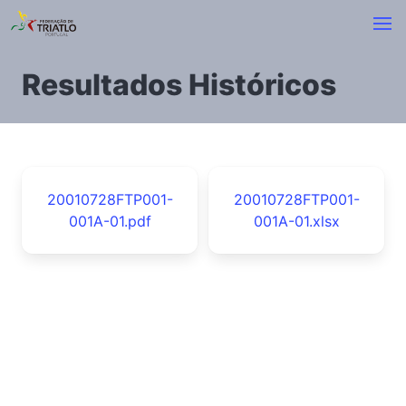
Resultados Históricos
20010728FTP001-
20010728FTP001-
001A-01.pdf
001A-01.xlsx