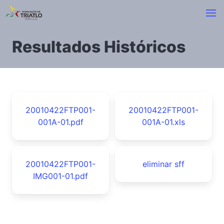
Resultados Históricos
20010422FTP001-
20010422FTP001-
001A-01.pdf
001A-01.xls
20010422FTP001-
eliminar sff
IMG001-01.pdf