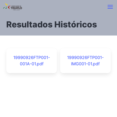
Resultados Históricos
19990926FTP001-
19990926FTP001-
001A-01.pdf
IMG001-01.pdf