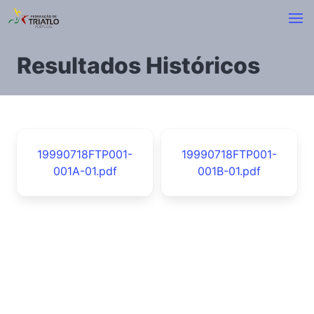
Resultados Históricos
19990718FTP001-
19990718FTP001-
001A-01.pdf
001B-01.pdf