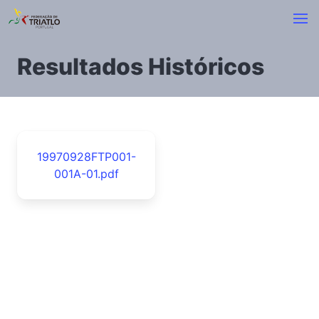
Resultados Históricos
19970928FTP001-
001A-01.pdf