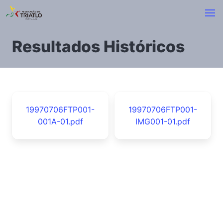
Resultados Históricos
19970706FTP001-
19970706FTP001-
001A-01.pdf
IMG001-01.pdf