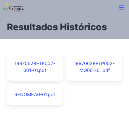
Resultados Históricos
19970628FTP002-
19970628FTP002-
001-01.pdf
IMG001-01.pdf
RENOMEAR-01.pdf