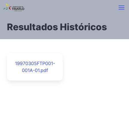
Resultados Históricos
19970305FTP001-
001A-01.pdf