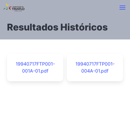
Resultados Históricos
19940717FTP001-
19940717FTP001-
001A-01.pdf
004A-01.pdf