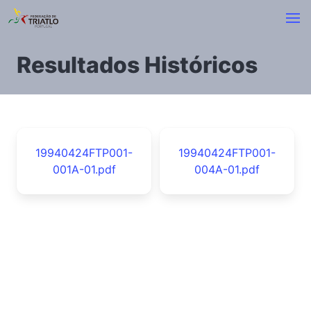
Resultados Históricos
19940424FTP001-
19940424FTP001-
001A-01.pdf
004A-01.pdf