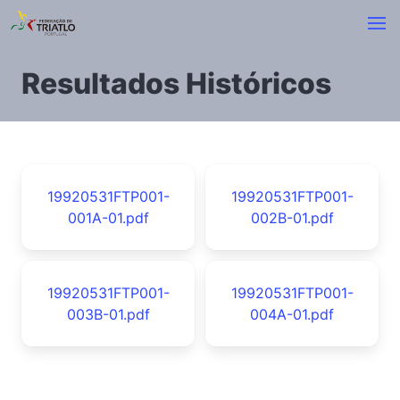
Resultados Históricos
19920531FTP001-
19920531FTP001-
001A-01.pdf
002B-01.pdf
19920531FTP001-
19920531FTP001-
003B-01.pdf
004A-01.pdf