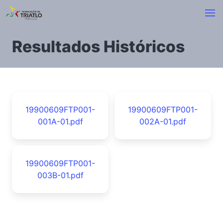
Resultados Históricos
19900609FTP001-
19900609FTP001-
001A-01.pdf
002A-01.pdf
19900609FTP001-
003B-01.pdf