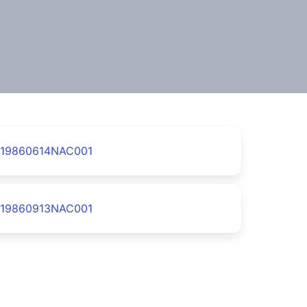
19860614NAC001
19860913NAC001