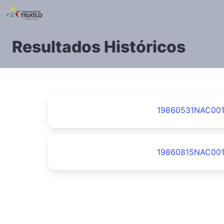
Resultados Históricos
19860531NAC00
19860815NAC00